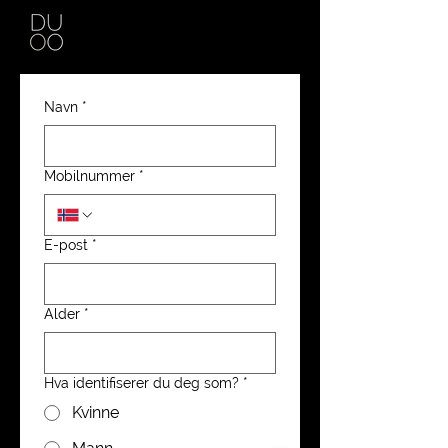
Navn
*
Mobilnummer
*
E-post
*
Alder
*
Hva identifiserer du deg som?
*
Kvinne