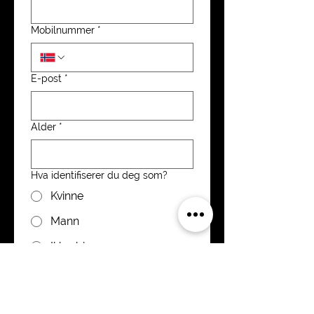
Mobilnummer
*
E-post
*
Alder
*
Hva identifiserer du deg som?
Kvinne
Mann
Ikke-binær
Hva ønsker du å date?
Kvinner
Menn