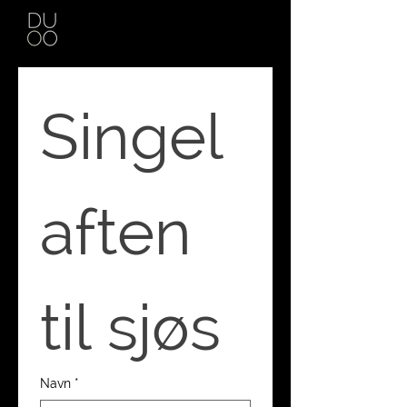
Singel
aften 
til sjøs
Navn
*